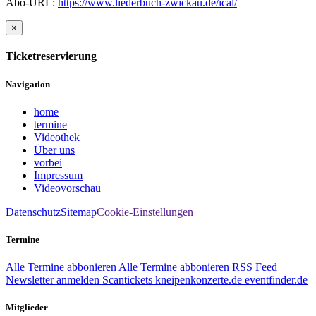
Abo-URL:
https://www.liederbuch-zwickau.de/ical/
×
Ticketreservierung
Navigation
home
termine
Videothek
Über uns
vorbei
Impressum
Videovorschau
Datenschutz
Sitemap
Cookie-Einstellungen
Termine
Alle Termine abbonieren
Alle Termine abbonieren
RSS Feed
Newsletter anmelden
Scantickets
kneipenkonzerte.de
eventfinder.de
Mitglieder