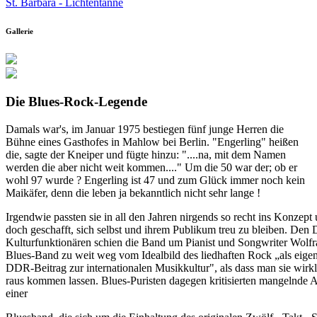
St. Barbara - Lichtentanne
Gallerie
Die Blues-Rock-Legende
Damals war's, im Januar 1975 bestiegen fünf junge Herren die
Bühne eines Gasthofes in Mahlow bei Berlin. "Engerling" heißen
die, sagte der Kneiper und fügte hinzu: "....na, mit dem Namen
werden die aber nicht weit kommen...." Um die 50 war der; ob er
wohl 97 wurde ? Engerling ist 47 und zum Glück immer noch kein
Maikäfer, denn die leben ja bekanntlich nicht sehr lange !
Irgendwie passten sie in all den Jahren nirgends so recht ins Konzept
doch geschafft, sich selbst und ihrem Publikum treu zu bleiben. De
Kulturfunktionären schien die Band um Pianist und Songwriter Wolf
Blues-Band zu weit weg vom Idealbild des liedhaften Rock „als eige
DDR-Beitrag zur internationalen Musikkultur", als dass man sie wirkl
raus kommen lassen. Blues-Puristen dagegen kritisierten mangelnde Au
einer