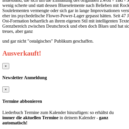
Bluesband, die sich um die Einhaltung des originalen Zwölf - Takt -
wenig scherte und statt dessen Blueselemente nach Belieben mit Roc
Soulelementen vermengte oder sich gar in lange Improvisationen versti
eher ins psychedelische Flower-Power-Lager gepasst hätten. Seit 47 Ja
Ost-Formation beharrlich an ihrem eigenen Stil mit intelligenten Text
Grenzbereich zwischen Deutschrock und eben doch Blues und hat sic
treues, aber ganz
und gar nicht "ostalgisches" Publikum geschaffen.
Ausverkauft!
×
Newsletter Anmeldung
×
Termine abbonieren
Liederbuch Termine zum Kalender hinzufügen: so erhältst du
immer die aktuellen Termine
in deinem Kalender -
ganz
automatisch!