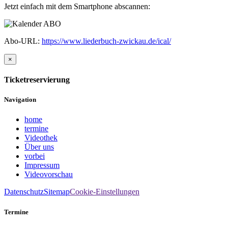
Jetzt einfach mit dem Smartphone abscannen:
Abo-URL:
https://www.liederbuch-zwickau.de/ical/
×
Ticketreservierung
Navigation
home
termine
Videothek
Über uns
vorbei
Impressum
Videovorschau
Datenschutz
Sitemap
Cookie-Einstellungen
Termine