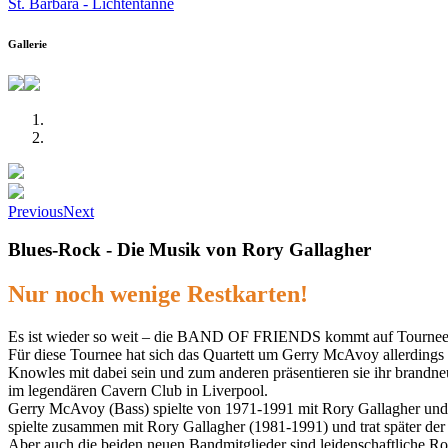
St. Barbara - Lichtentanne
Gallerie
Previous
Next
Blues-Rock - Die Musik von Rory Gallagher
Nur noch wenige Restkarten!
Es ist wieder so weit – die BAND OF FRIENDS kommt auf Tournee un
Für diese Tournee hat sich das Quartett um Gerry McAvoy allerdings
Knowles mit dabei sein und zum anderen präsentieren sie ihr bran
im legendären Cavern Club in Liverpool.
Gerry McAvoy (Bass) spielte von 1971-1991 mit Rory Gallagher und 
spielte zusammen mit Rory Gallagher (1981-1991) und trat später d
Aber auch die beiden neuen Bandmitglieder sind leidenschaftliche 