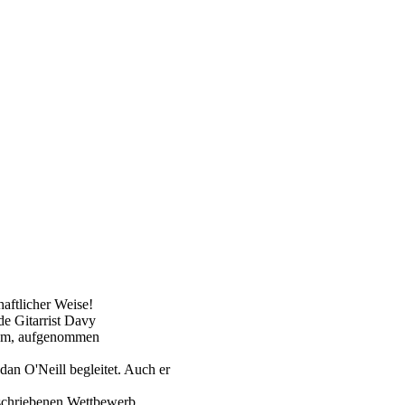
aftlicher Weise!
de Gitarrist Davy
lbum, aufgenommen
n O'Neill begleitet. Auch er
eschriebenen Wettbewerb