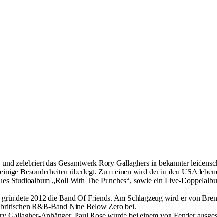
d zelebriert das Gesamtwerk Rory Gallaghers in bekannter leidensch
 einige Besonderheiten überlegt. Zum einen wird der in den USA leben
dneues Studioalbum „Roll With The Punches“, sowie ein Live-Doppela
gründete 2012 die Band Of Friends. Am Schlagzeug wird er von Brenda
er britischen R&B-Band Nine Below Zero bei.
Rory Gallagher-Anhänger. Paul Rose wurde bei einem von Fender ausg