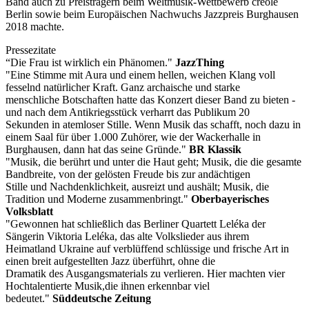
Band auch zu Preisträgern beim Weltmusik-Wettbewerb creole
Berlin sowie beim Europäischen Nachwuchs Jazzpreis Burghausen
2018 machte.
Pressezitate
“Die Frau ist wirklich ein Phänomen."
JazzThing
"Eine Stimme mit Aura und einem hellen, weichen Klang voll
fesselnd natürlicher Kraft. Ganz archaische und starke
menschliche Botschaften hatte das Konzert dieser Band zu bieten -
und nach dem Antikriegsstück verharrt das Publikum 20
Sekunden in atemloser Stille. Wenn Musik das schafft, noch dazu in
einem Saal für über 1.000 Zuhörer, wie der Wackerhalle in
Burghausen, dann hat das seine Gründe."
BR Klassik
"Musik, die berührt und unter die Haut geht; Musik, die die gesamte
Bandbreite, von der gelösten Freude bis zur andächtigen
Stille und Nachdenklichkeit, ausreizt und aushält; Musik, die
Tradition und Moderne zusammenbringt."
Oberbayerisches
Volksblatt
"Gewonnen hat schließlich das Berliner Quartett Leléka der
Sängerin Viktoria Leléka, das alte Volkslieder aus ihrem
Heimatland Ukraine auf verblüffend schlüssige und frische Art in
einen breit aufgestellten Jazz überführt, ohne die
Dramatik des Ausgangsmaterials zu verlieren. Hier machten vier
Hochtalentierte Musik,die ihnen erkennbar viel
bedeutet."
Süddeutsche Zeitung