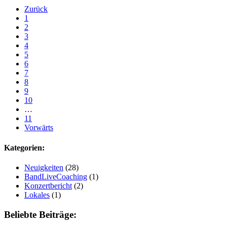
Zurück
1
2
3
4
5
6
7
8
9
10
…
11
Vorwärts
Kategorien:
Neuigkeiten
(28)
BandLiveCoaching
(1)
Konzertbericht
(2)
Lokales
(1)
Beliebte Beiträge: