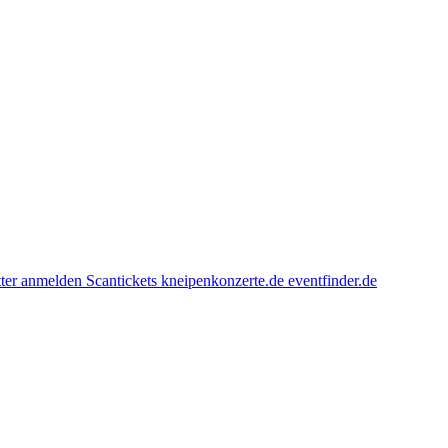
ter anmelden
Scantickets
kneipenkonzerte.de
eventfinder.de