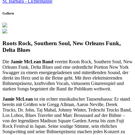
St. Barbara - Lichtentanne
Gallerie
Roots Rock, Southern Soul, New Orleans Funk,
Delta Blues
Die
Jamie McLean Band
vereint Roots Rock, Southern Soul, New
Orleans Funk, Delta Blues und eine ordentliche Portion New York
Swagger zu einem energiegeladenen und mitreißenden Sound, der
direkt ins Herz und in die Beine geht. Mit ihrer elektrisierenden
Bühnenpräsenz, kraftvollen Vocals, virtuosem Gitarrenspiel und
starken Songs begeistert die Band ihr Publikum weltweit.
Jamie McLean
ist ein echter musikalischer Tausendsassa: Er stand
bereits mit Größen wie Gregg Allman, Aaron Neville, Derek
Trucks, Dr. John, Taj Mahal, Johnny Winter, Tedeschi Trucks Band,
Los Lobos, Blues Traveler und Marc Broussard auf der Bühne –
von der legendären Madison Square Garden Arena bis zum Fuji
Rock Festival in Japan. Seine soulige Stimme, sein ehrliches
Songwriting und seine Bühnenpräsenz machen jedes Konzert zu