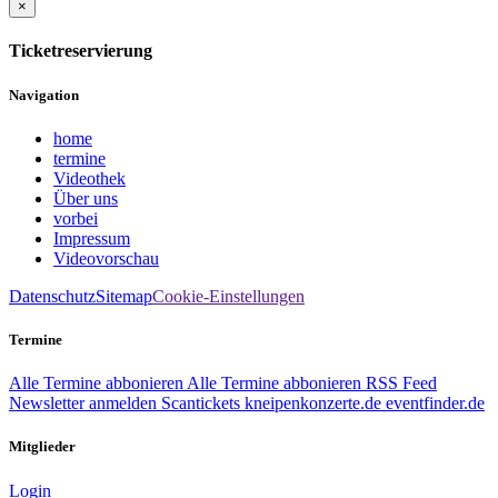
×
Ticketreservierung
Navigation
home
termine
Videothek
Über uns
vorbei
Impressum
Videovorschau
Datenschutz
Sitemap
Cookie-Einstellungen
Termine
Alle Termine abbonieren
Alle Termine abbonieren
RSS Feed
Newsletter anmelden
Scantickets
kneipenkonzerte.de
eventfinder.de
Mitglieder
Login