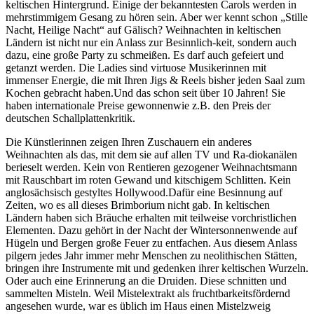
keltischen Hintergrund. Einige der bekanntesten Carols werden in
mehrstimmigem Gesang zu hören sein. Aber wer kennt schon „Stille
Nacht, Heilige Nacht“ auf Gälisch? Weihnachten in keltischen
Ländern ist nicht nur ein Anlass zur Besinnlich-keit, sondern auch
dazu, eine große Party zu schmeißen. Es darf auch gefeiert und
getanzt werden. Die Ladies sind virtuose Musikerinnen mit
immenser Energie, die mit Ihren Jigs & Reels bisher jeden Saal zum
Kochen gebracht haben.Und das schon seit über 10 Jahren! Sie
haben internationale Preise gewonnenwie z.B. den Preis der
deutschen Schallplattenkritik.
Die Künstlerinnen zeigen Ihren Zuschauern ein anderes
Weihnachten als das, mit dem sie auf allen TV und Ra-diokanälen
berieselt werden. Kein von Rentieren gezogener Weihnachtsmann
mit Rauschbart im roten Gewand und kitschigem Schlitten. Kein
anglosächsisch gestyltes Hollywood.Dafür eine Besinnung auf
Zeiten, wo es all dieses Brimborium nicht gab. In keltischen
Ländern haben sich Bräuche erhalten mit teilweise vorchristlichen
Elementen. Dazu gehört in der Nacht der Wintersonnenwende auf
Hügeln und Bergen große Feuer zu entfachen. Aus diesem Anlass
pilgern jedes Jahr immer mehr Menschen zu neolithischen Stätten,
bringen ihre Instrumente mit und gedenken ihrer keltischen Wurzeln.
Oder auch eine Erinnerung an die Druiden. Diese schnitten und
sammelten Misteln. Weil Mistelextrakt als fruchtbarkeitsfördernd
angesehen wurde, war es üblich im Haus einen Mistelzweig