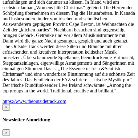
aufzuhängen und sich darunter zu küssen. In Irland wird am
sechsten Januar „Womens little Christmas“ gefeiert. Die Herren der
Schöpfung übernehmen an diesem Tag die Hausarbeiten. In Kanada
und insbesondere in der von irischen und schottischen
Auswanderern geprägten Provinz Cape Breton, ist Weihnachten die
Zeit der „kitchen parties“. Nachbarn besuchen sind gegenseitig,
bringen Gebäck, Getränke und vor allem Musikinstrumente mit.
Dann wird die ganze Nacht gesungen, gespielt und auch getanzt.
The Outside Track werden diese Sitten und Bräuche mit ihrer
erfrischenden und kreativen Interpretation keltischer Musik
umsetzen: Überschäumende Spiellaune, beeindruckende Virtuosität,
Stepptanzeinlagen, eigenwillige Arrangements und Sängerinnen mit
einmaligen Stimmen.Das ist „The Essence of Irish &Scottish
Christmas“ und eine wunderbare Einstimmung auf die schönste Zeit
des Jahres. Das Feuilleton der FAZ schrieb: „...irische Mystik pur.“
Der irische Rundfunksender Live Ireland schwärmte: „Among the
top groups in the world. Traditional, creative and brilliant."
https://www.theoutsidetrack.com
×
Newsletter Anmeldung
×