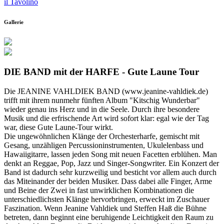
il Tavolino
Gallerie
DIE BAND mit der HARFE - Gute Laune Tour
Die JEANINE VAHLDIEK BAND (www.jeanine-vahldiek.de)
trifft mit ihrem nunmehr fünften Album "Kitschig Wunderbar"
wieder genau ins Herz und in die Seele. Durch ihre besondere
Musik und die erfrischende Art wird sofort klar: egal wie der Tag
war, diese Gute Laune-Tour wirkt.
Die ungewöhnlichen Klänge der Orchesterharfe, gemischt mit
Gesang, unzähligen Percussioninstrumenten, Ukulelenbass und
Hawaiigitarre, lassen jeden Song mit neuen Facetten erblühen. Man
denkt an Reggae, Pop, Jazz und Singer-Songwriter. Ein Konzert der
Band ist dadurch sehr kurzweilig und besticht vor allem auch durch
das Miteinander der beiden Musiker. Dass dabei alle Finger, Arme
und Beine der Zwei in fast unwirklichen Kombinationen die
unterschiedlichsten Klänge hervorbringen, erweckt im Zuschauer
Faszination. Wenn Jeanine Vahldiek und Steffen Haß die Bühne
betreten, dann beginnt eine beruhigende Leichtigkeit den Raum zu