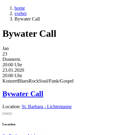
home
vorbei
Bywater Call
Bywater Call
Jan
23
Donnerst.
20:00 Uhr
23.01.2020
20:00 Uhr
Konzert
Blues
Rock
Soul/Funk/Gospel
Bywater Call
Location:
St. Barbara - Lichtentanne
Location