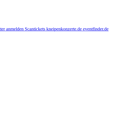
ter anmelden
Scantickets
kneipenkonzerte.de
eventfinder.de