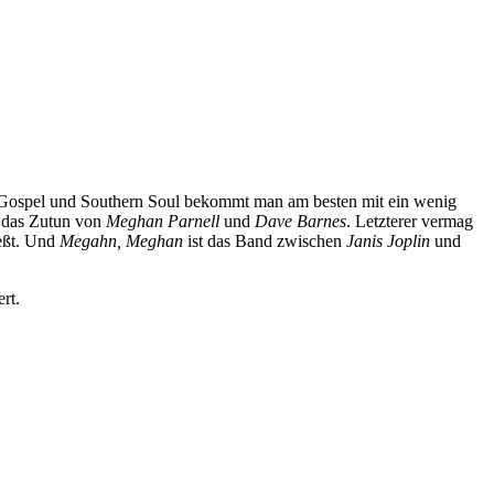
, Gospel und Southern Soul bekommt man am besten mit ein wenig
h das Zutun von
Meghan Parnell
und
Dave Barnes
. Letzterer vermag
ießt. Und
Megahn, Meghan
ist das Band zwischen
Janis Joplin
und
rt.