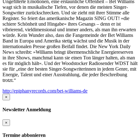
Ungefilterte Emotionen, eine erstaunliche Offenheit – Bet Williams
wagt sich in musikalische Tiefen, vor denen die meisten Singer-
Songwriter zurückschrecken. Und sie zieht mit ihrer Stimme alle
Register. So feiert das amerikanische Magazin SING OUT! »die
schiere Schönheit und Hingabe« ihres Gesangs – denn er ist
vibrierend, vieldimensional und immer anders, als man ihn erwarten
würde. Kein Wunder also, dass die Fangemeinde der Bet Williams
Band in Europa und Amerika stetig wächst und die Musik in der
internationalen Presse großen Beifall findet. Die New York Daily
News schreibt: »Williams bringt übermenschliche Energiereserven
in ihre Shows, manchmal kann sie einen Ton länger halten, als man
es für möglich hält«. Und der Woodstocker Radiosender WDST hält
sie für „eine der besten Singer-Songwriterinnen in jedem Genre, mit
Energie, Talent und einer Ausstrahlung, die jeder Beschreibung
trotzt.“
http://epiphanyrecords.com/bet-williams-de
×
Newsletter Anmeldung
×
Termine abbonieren