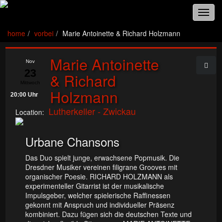
Toggl
navig
home
vorbei
Marie Antoinette & Richard Holzmann
Marie Antoinette
Nov
23
& Richard
Mittwoch
Holzmann
20:00 Uhr
Lutherkeller - Zwickau
Location:
Urbane Chansons
Das Duo spielt junge, erwachsene Popmusik. Die
Dresdner Musiker vereinen filigrane Grooves mit
organischer Poesie. RICHARD HOLZMANN als
experimenteller Gitarrist ist der musikalische
Impulsgeber, welcher spielerische Raffinessen
gekonnt mit Anspruch und individueller Präsenz
kombiniert. Dazu fügen sich die deutschen Texte und