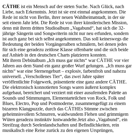
CÄTHE
ist ein Mensch auf der steten Suche. Nach Glück, nach
Liebe, nach Erkenntnis. Jetzt ist sie erst einmal angekommen. Die
Rede ist nicht von Berlin, ihrer neuen Wahlheimatstadt, in der sie
seit einem Jahr lebt. Die Rede ist von ihrer künstlerischen Mission,
denn mit ihrem dritten Studioalbum „Vagabund“, hat sich die 32-
jährige Sängerin und Songwriterin nicht nur neu erfunden, sondern
ist auch ganz bei sich selbst angekommen. Das soll keineswegs die
Bedeutung der beiden Vorgängeralben schmälern, bei denen jedes
für sich eine geradezu zeitlose Klasse offenbarte und die sich beide
auf Anhieb in den deutschen Charts platzieren konnten.​
Mit ihrem Debütalbum „Ich muss gar nichts“ war CÄTHE vor vier
Jahren aus dem Stand ein ganz großer Wurf gelungen. „Ich muss gar
nichts“ war eine Sternengeburt – explosiv, farbenfroh und nahezu
universell. „Verschollenes Tier“, das zwei Jahre später
veröffentlichte Folgewerk, präsentierte eine ganz andere CÄTHE.
Die elektronisch konnotierten Songs waren äußerst komplex
aufgebaut, bereichert und verziert mit einer ausufernden Palette an
Sounds und Stimmungen, Elementarteilchen von Rock, Folk und
Blues, Electro, Pop und Postmoderne, zusammengefügt zu einem
bizarren Klangpuzzle, durch das CÄTHEs Stimme zwischen
geheimnisvollem Schnurren, waidwundem Flehen und grimmigem
Wüten geradezu instinktiv lustwandelte.Jetzt also „Vagabund“, ein
Streifzug durch Seelenlandschaften und Befindlichkeiten, rein
musikalisch eine Reise zurück zu den eigenen Ursprüngen,