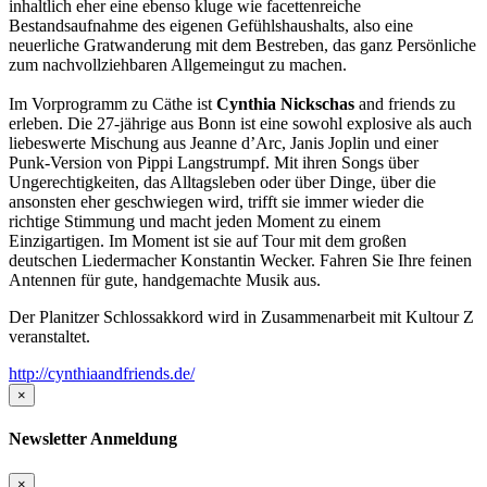
inhaltlich eher eine ebenso kluge wie facettenreiche
Bestandsaufnahme des eigenen Gefühlshaushalts, also eine
neuerliche Gratwanderung mit dem Bestreben, das ganz Persönliche
zum nachvollziehbaren Allgemeingut zu machen.
Im Vorprogramm zu Cäthe ist
Cynthia Nickschas
and friends zu
erleben. Die 27-jährige aus Bonn ist eine sowohl explosive als auch
liebeswerte Mischung aus Jeanne d’Arc, Janis Joplin und einer
Punk-Version von Pippi Langstrumpf. Mit ihren Songs über
Ungerechtigkeiten, das Alltagsleben oder über Dinge, über die
ansonsten eher geschwiegen wird, trifft sie immer wieder die
richtige Stimmung und macht jeden Moment zu einem
Einzigartigen. Im Moment ist sie auf Tour mit dem großen
deutschen Liedermacher Konstantin Wecker. Fahren Sie Ihre feinen
Antennen für gute, handgemachte Musik aus.
Der Planitzer Schlossakkord wird in Zusammenarbeit mit Kultour Z
veranstaltet.
http://cynthiaandfriends.de/
×
Newsletter Anmeldung
×