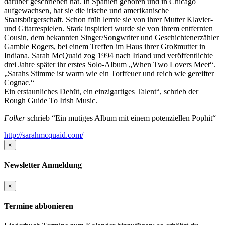
darüber geschrieben hat. In Spanien geboren und in Chicago
aufgewachsen, hat sie die irische und amerikanische
Staatsbürgerschaft. Schon früh lernte sie von ihrer Mutter Klavier-
und Gitarrespielen. Stark inspiriert wurde sie von ihrem entfernten
Cousin, dem bekannten Singer/Songwriter und Geschichtenerzähler
Gamble Rogers, bei einem Treffen im Haus ihrer Großmutter in
Indiana. Sarah McQuaid zog 1994 nach Irland und veröffentlichte
drei Jahre später ihr erstes Solo-Album „When Two Lovers Meet“.
„Sarahs Stimme ist warm wie ein Torffeuer und reich wie gereifter
Cognac.“
Ein erstaunliches Debüt, ein einzigartiges Talent“, schrieb der
Rough Guide To Irish Music.
Folker
schrieb “Ein mutiges Album mit einem potenziellen Pophit“
http://sarahmcquaid.com/
×
Newsletter Anmeldung
×
Termine abbonieren