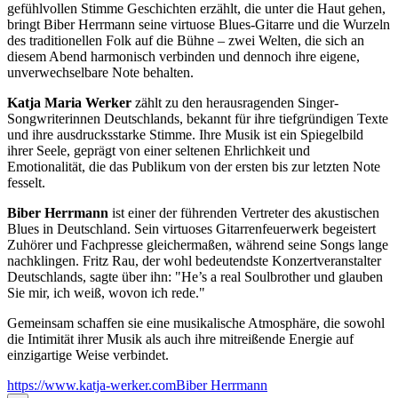
gefühlvollen Stimme Geschichten erzählt, die unter die Haut gehen,
bringt Biber Herrmann seine virtuose Blues-Gitarre und die Wurzeln
des traditionellen Folk auf die Bühne – zwei Welten, die sich an
diesem Abend harmonisch verbinden und dennoch ihre eigene,
unverwechselbare Note behalten.
Katja Maria Werker
zählt zu den herausragenden Singer-
Songwriterinnen Deutschlands, bekannt für ihre tiefgründigen Texte
und ihre ausdrucksstarke Stimme. Ihre Musik ist ein Spiegelbild
ihrer Seele, geprägt von einer seltenen Ehrlichkeit und
Emotionalität, die das Publikum von der ersten bis zur letzten Note
fesselt.
Biber Herrmann
ist einer der führenden Vertreter des akustischen
Blues in Deutschland. Sein virtuoses Gitarrenfeuerwerk begeistert
Zuhörer und Fachpresse gleichermaßen, während seine Songs lange
nachklingen. Fritz Rau, der wohl bedeutendste Konzertveranstalter
Deutschlands, sagte über ihn: "He’s a real Soulbrother und glauben
Sie mir, ich weiß, wovon ich rede."
Gemeinsam schaffen sie eine musikalische Atmosphäre, die sowohl
die Intimität ihrer Musik als auch ihre mitreißende Energie auf
einzigartige Weise verbindet.
https://www.katja-werker.com
Biber Herrmann