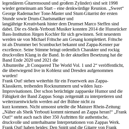
legendärem Gitarrensound und großem Zylinder) sind seit 1998
wieder gemeinsam am Start – eine denkwürdige Reunion. „Sweet“
George Rademacher Tone-Master und Stunt-Gitarrist der ersten
Stunde sowie Drum-Charismatiker und
langjährige Kreativbank hinter dem Drumset Marco Steffen sind
dabei. Die ex-Sheik-Yerbouti Musiker konnten 2014 die Hunsrücker
Bass-Institution Jürgen Kochler für sich gewinnen. Seit neuestem
werden sie von Michael Fritsche am Gesang komplettiert. Fritsche
ist als Drummer bei Scumbucket bekannt und Zappa-Kenner par
excellence. Seine Stimme bringt ordentlich Charakter und rockig
druckvollen Klang in die Band. In der aktuellen Besetzung hat die
Band Ende 2020 und 2021 die
Albumreihe „It Conquered The World Vol. 1 und 2“ veröffentlicht,
die überwiegend live in Koblenz und Dresden aufgenommen
wurden!
Frank Out! stehen weiterhin für ein Feuerwerk aus Zappa-
Klassikern, treibenden Rocknummern und wilden Jazz-
Improvisationen. Der schon berüchtigte zappaeske Humor und die
Fähigkeit der Band Zappas Songs zeitgemäß zu interpretieren und
weiterzuentwickeln werden auf der Bühne nicht zu
kurz kommen. Nicht umsonst urteilte die Mainzer Rhein-Zeitung:
„Näher als Sheik Yerbouti kommt niemand an Zappa heran!“ „Frank
Out!“ steht auch nach über 350 Auftritten für authentische,
druckvolle und unterhaltsame Interpretationen von Zappas Werk.
Frank Out! haben beides: Den Spirit und die Gitarre von Frank